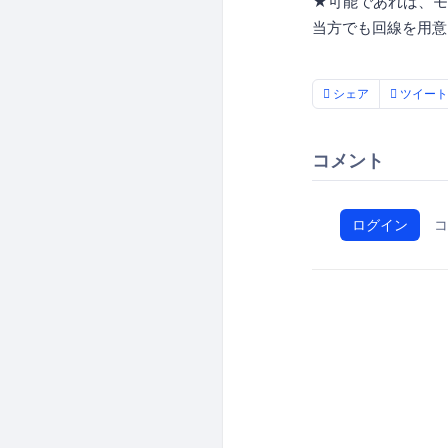
★可能であれば、モ
当方でも回線を用意
シェア
ツイート
コメント
ログイン
コ