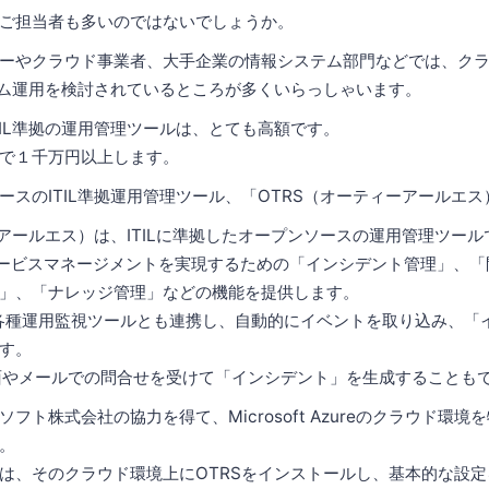
ご担当者も多いのではないでしょうか。
ーやクラウド事業者、大手企業の情報システム部門などでは、ク
ステム運用を検討されているところが多くいらっしゃいます。
TIL準拠の運用管理ツールは、とても高額です。
で１千万円以上します。
ースのITIL準拠運用管理ツール、「OTRS（オーティーアールエ
ーアールエス）は、ITILに準拠したオープンソースの運用管理ツール
ITサービスマネージメントを実現するための「インシデント管理」、
」、「ナレッジ管理」などの機能を提供します。
等の各種運用監視ツールとも連携し、自動的にイベントを取り込み、「
す。
面やメールでの問合せを受けて「インシデント」を生成することも
フト株式会社の協力を得て、Microsoft Azureのクラウド環
。
は、そのクラウド環境上にOTRSをインストールし、基本的な設