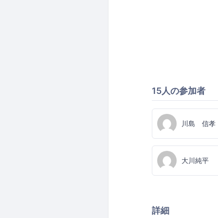
15人の参加者
川島 信孝
大川純平
詳細